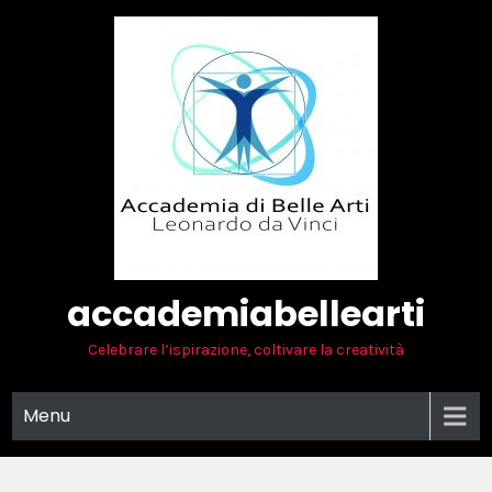
Skip
to
content
accademiabellearti
Celebrare l’ispirazione, coltivare la creatività
Menu