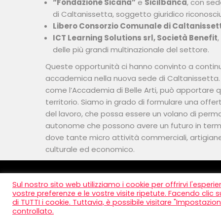
“Fondazione Sicana”
e
Sicilbanca
, con sed
di Caltanissetta, soggetto giuridico riconosciu
Libero Consorzio Comunale di Caltanisset
ICT Learning Solutions srl, Società Benefit
delle più grandi multinazionale del settore.
Queste opportunità ci hanno convinto a continua
accademica nella nuova sede di Caltanissetta.
come l’Accademia di Belle Arti, può apportare qu
territorio. Siamo in grado di formulare una offer
del lavoro, che possa essere un volano di perman
autonome che possono avere un futuro in term
dove tante micro attività commerciali, artigiane 
culturale ed economico.
Sul nostro sito web utilizziamo i cookie per offrirvi l'esperi
vostre preferenze e le vostre visite ripetute. Facendo clic s
di TUTTI i cookie. Tuttavia, è possibile visitare "Impostazio
controllato.