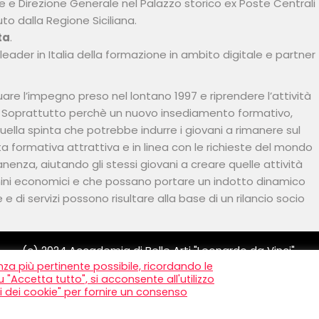
e e Direzione Generale nel Palazzo storico ex Poste Centrali
to dalla Regione Siciliana.
ta
.
, leader in Italia della formazione in ambito digitale e partner
re l’impegno preso nel lontano 1997 e riprendere l’attività
 Soprattutto perchè un nuovo insediamento formativo,
ella spinta che potrebbe indurre i giovani a rimanere sul
ta formativa attrattiva e in linea con le richieste del mondo
enza, aiutando gli stessi giovani a creare quelle attività
ini economici e che possano portare un indotto dinamico
e di servizi possono risultare alla base di un rilancio socio
enza più pertinente possibile, ricordando le
u "Accetta tutto", si acconsente all'utilizzo
ni dei cookie" per fornire un consenso