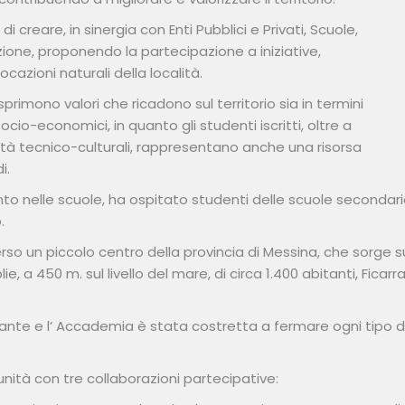
i creare, in sinergia con Enti Pubblici e Privati, Scuole,
zione, proponendo la partecipazione a iniziative,
azioni naturali della località.
primono valori che ricadono sul territorio sia in termini
 socio-economici, in quanto gli studenti iscritti, oltre a
ità tecnico-culturali, rappresentano anche una risorsa
i.
nto nelle scuole, ha ospitato studenti delle scuole secondar
.
rso un piccolo centro della provincia di Messina, che sorge s
ie, a 450 m. sul livello del mare, di circa 1.400 abitanti, Ficarra
ante e l’ Accademia è stata costretta a fermare ogni tipo d
ità con tre collaborazioni partecipative: