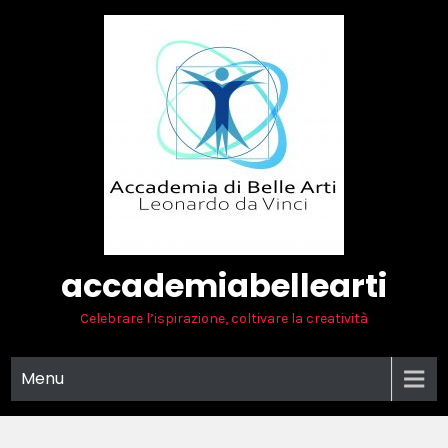
Skip
to
content
accademiabellearti
Celebrare l’ispirazione, coltivare la creatività
Menu