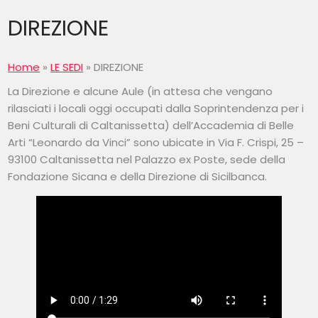
DIREZIONE
Home
»
LE SEDI
»
DIREZIONE
La Direzione e alcune Aule (in attesa che vengano
rilasciati i locali oggi occupati dalla Soprintendenza per i
Beni Culturali di Caltanissetta) dell’Accademia di Belle
Arti “Leonardo da Vinci” sono ubicate in Via F. Crispi, 25 –
93100 Caltanissetta nel Palazzo ex Poste, sede della
Fondazione Sicana e della Direzione di Sicilbanca.