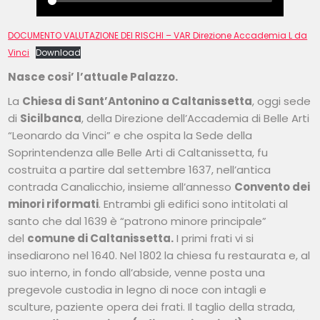
DOCUMENTO VALUTAZIONE DEI RISCHI – VAR Direzione Accademia L da
Vinci
Download
Nasce cosi’ l’attuale Palazzo.
La
Chiesa di Sant’Antonino a Caltanissetta
, oggi sede
di
Sicilbanca
, della Direzione dell’Accademia di Belle Arti
“Leonardo da Vinci” e che ospita la Sede della
Soprintendenza alle Belle Arti di Caltanissetta, fu
costruita a partire dal settembre 1637, nell’antica
contrada Canalicchio, insieme all’annesso
Convento dei
minori riformati
. Entrambi gli edifici sono intitolati al
santo che dal 1639 è “patrono minore principale”
del
comune di Caltanissetta.
I primi frati vi si
insediarono nel 1640. Nel 1802 la chiesa fu restaurata e, al
suo interno, in fondo all’abside, venne posta una
pregevole custodia in legno di noce con intagli e
sculture, paziente opera dei frati. Il taglio della strada,