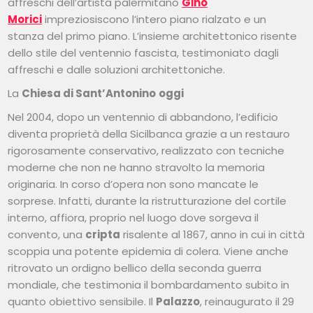
affreschi dell’artista palermitano
Gino
Morici
impreziosiscono l’intero piano rialzato e un
stanza del primo piano. L’insieme architettonico risente
dello stile del ventennio fascista, testimoniato dagli
affreschi e dalle soluzioni architettoniche.
La
Chiesa di Sant’Antonino
oggi
Nel 2004, dopo un ventennio di abbandono, l’edificio
diventa proprietà della Sicilbanca grazie a un restauro
rigorosamente conservativo, realizzato con tecniche
moderne che non ne hanno stravolto la memoria
originaria. In corso d’opera non sono mancate le
sorprese. Infatti, durante la ristrutturazione del cortile
interno, affiora, proprio nel luogo dove sorgeva il
convento, una
cripta
risalente al 1867, anno in cui in città
scoppia una potente epidemia di colera. Viene anche
ritrovato un ordigno bellico della seconda guerra
mondiale, che testimonia il bombardamento subito in
quanto obiettivo sensibile. Il
Palazzo
, reinaugurato il 29