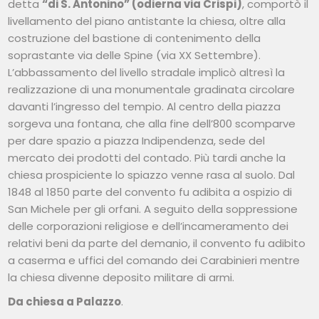
detta
“di S. Antonino” (odierna via Crispi)
, comportò il
livellamento del piano antistante la chiesa, oltre alla
costruzione del bastione di contenimento della
soprastante via delle Spine (via XX Settembre).
L’abbassamento del livello stradale implicò altresì la
realizzazione di una monumentale gradinata circolare
davanti l’ingresso del tempio. Al centro della piazza
sorgeva una fontana, che alla fine dell’800 scomparve
per dare spazio a piazza Indipendenza, sede del
mercato dei prodotti del contado. Più tardi anche la
chiesa prospiciente lo spiazzo venne rasa al suolo. Dal
1848 al 1850 parte del convento fu adibita a ospizio di
San Michele per gli orfani. A seguito della soppressione
delle corporazioni religiose e dell’incameramento dei
relativi beni da parte del demanio, il convento fu adibito
a caserma e uffici del comando dei Carabinieri mentre
la chiesa divenne deposito militare di armi.
Da chiesa a Palazzo
.