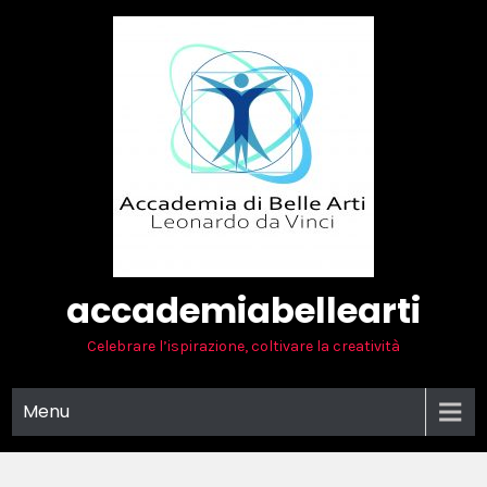
Skip
to
content
accademiabellearti
Celebrare l’ispirazione, coltivare la creatività
Menu