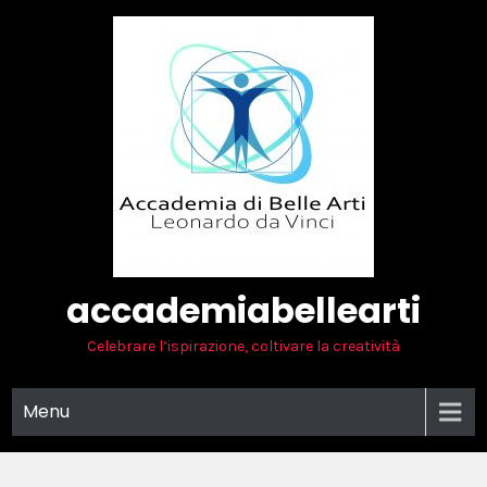
Skip
to
content
accademiabellearti
Celebrare l’ispirazione, coltivare la creatività
Menu